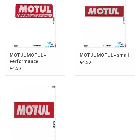
Sleutelhanger
Sticker
MOTUL MOTUL -
MOTUL MOTUL - small
Performance
€4,50
Motoroils
€4,50