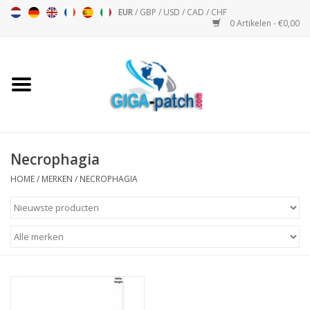
EUR
/
GBP
/
USD
/
CAD
/
CHF
0 Artikelen - €0,00
Home
Bigpatch
Bikerpatch
Necrophagia
HOME
/
MERKEN
/
NECROPHAGIA
Motor Sport - Sport
Muziek
Patch I
Patch II