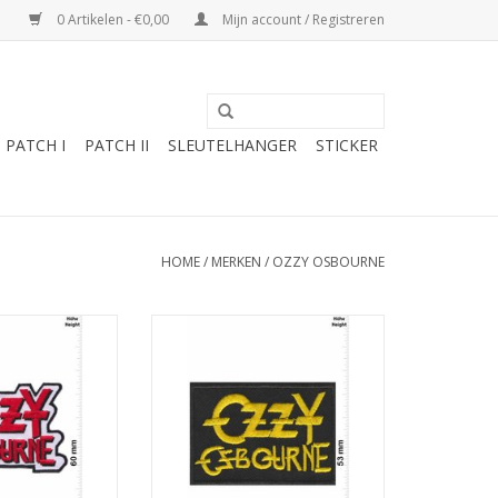
0 Artikelen - €0,00
Mijn account / Registreren
PATCH I
PATCH II
SLEUTELHANGER
STICKER
HOME
/
MERKEN
/
OZZY OSBOURNE
urne - red
Ozzy Osbourne - gold
N WINKELWAGEN
TOEVOEGEN AAN WINKELWAGEN