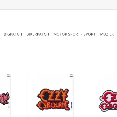
BIGPATCH
BIKERPATCH
MOTOR SPORT - SPORT
MUZIEK
silver - 28
Ozzy Osbourne - 24 cm - BIG
Ozzy Osbo
TOEVOEGEN AAN WINKELWAGEN
TOEVOEGEN AA
NKELWAGEN