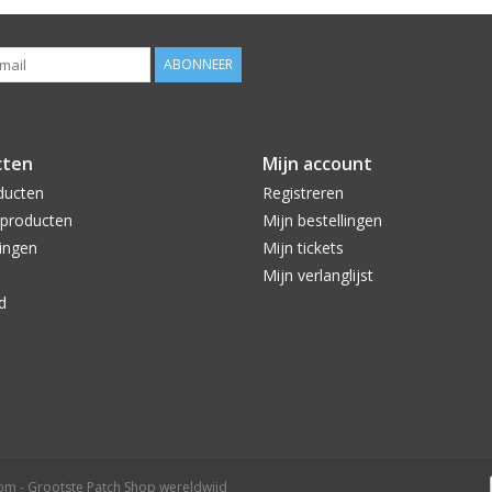
ABONNEER
cten
Mijn account
ducten
Registreren
producten
Mijn bestellingen
ingen
Mijn tickets
Mijn verlanglijst
d
com - Grootste Patch Shop wereldwijd