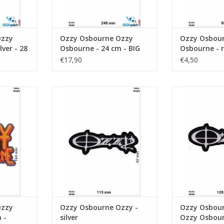
Ozzy
Ozzy Osbourne Ozzy
Ozzy Osbou
lver - 28
Osbourne - 24 cm - BIG
Osbourne - 
€17,90
€4,50
24 cm -
Ozzy -silver
Ozzy - Ozzy Os
TOEVOEGEN AAN WINKELWAGEN
TOEVOEGEN AA
NKELWAGEN
Ozzy
Ozzy Osbourne Ozzy -
Ozzy Osbour
 -
silver
Ozzy Osbourn