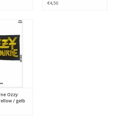
€4,50
- yellow / gelb
N WINKELWAGEN
rne Ozzy
ellow / gelb