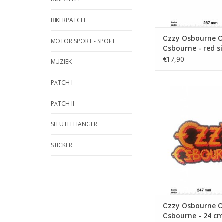
BIKERPATCH
Ozzy Osbourne 
MOTOR SPORT - SPORT
Osbourne - red si
cm
€17,90
MUZIEK
PATCH I
Ozzy Osbourne - 
BIGMusic
PATCH II
TOEVOEGEN AAN WI
SLEUTELHANGER
STICKER
Ozzy Osbourne 
Osbourne - 24 cm