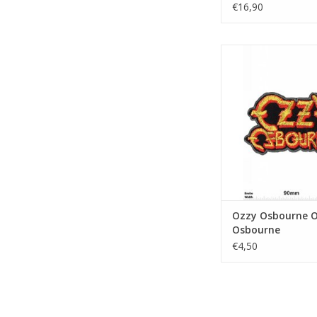
BIGMusic
€16,90
Ozzy Osbour
TOEVOEGEN AAN WI
Ozzy Osbourne 
Osbourne
€4,50