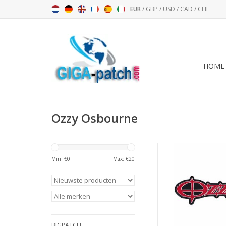
EUR
/
GBP
/
USD
/
CAD
/
CHF
HOME
Ozzy Osbourne
Ozzy Osbourne - red 
cm
Min: €
0
Max: €
20
TOEVOEGEN AAN WI
BIGPATCH