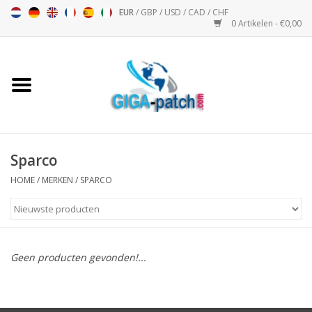
EUR
/
GBP
/
USD
/
CAD
/
CHF
0 Artikelen - €0,00
Home
Bigpatch
Bikerpatch
Sparco
HOME
/
MERKEN
/
SPARCO
Motor Sport - Sport
Muziek
Geen producten gevonden!...
Patch I
Patch II