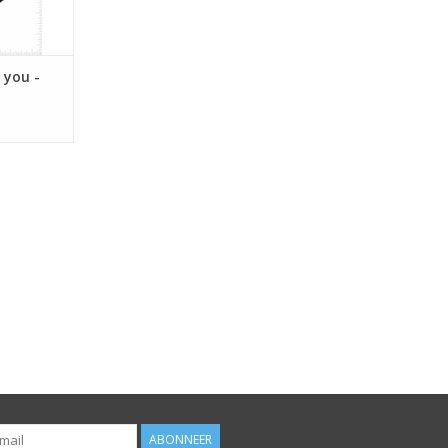
 you -
ABONNEER