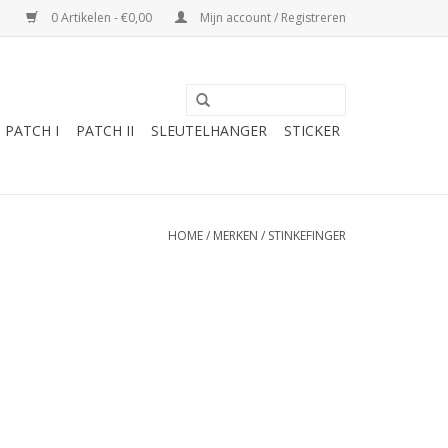
0 Artikelen - €0,00
Mijn account / Registreren
PATCH I
PATCH II
SLEUTELHANGER
STICKER
HOME
/
MERKEN
/
STINKEFINGER