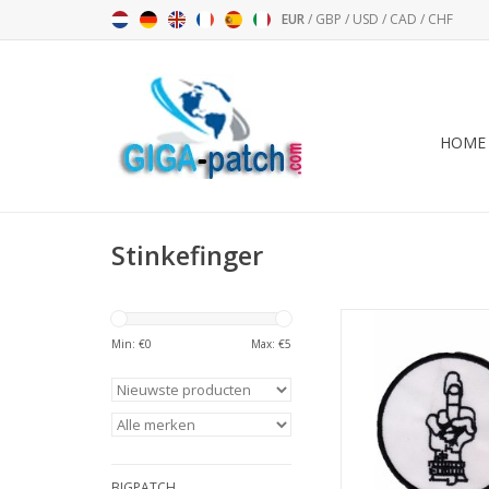
EUR
/
GBP
/
USD
/
CAD
/
CHF
HOME
Stinkefinger
Fuck you - r
Min: €
0
Max: €
5
TOEVOEGEN AAN WI
BIGPATCH