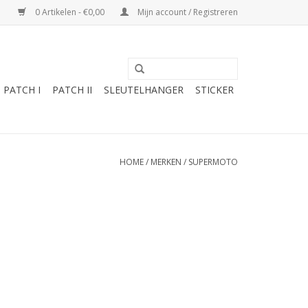
0 Artikelen - €0,00
Mijn account / Registreren
PATCH I
PATCH II
SLEUTELHANGER
STICKER
HOME
/
MERKEN
/
SUPERMOTO