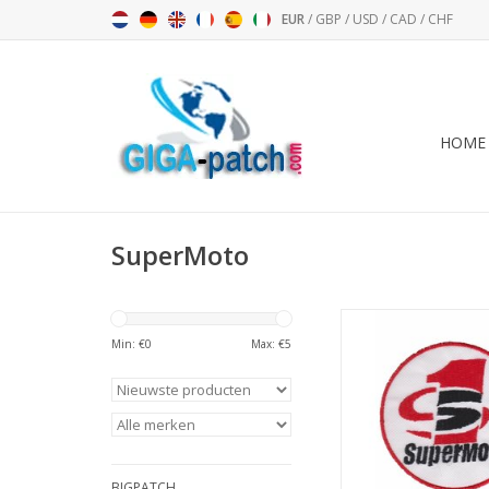
EUR
/
GBP
/
USD
/
CAD
/
CHF
HOME
SuperMoto
SuperMoto - Raci
Min: €
0
Max: €
5
TOEVOEGEN AAN WI
BIGPATCH