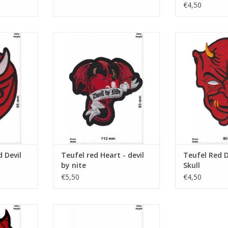
€4,50
l head
red Heart - devil by nite
Red Devil 
NKELWAGEN
TOEVOEGEN AAN WINKELWAGEN
TOEVOEGEN AA
d Devil
Teufel red Heart - devil
Teufel Red D
by nite
Skull
€5,50
€4,50
l - Skull -
Red Evil
TOEVOEGEN AAN WINKELWAGEN