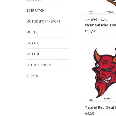
BIKERPATCH
Teufel TAZ -
MOTOR SPORT - SPORT
tasmanische Teuf
cm
€17,90
MUZIEK
PATCH I
Red Devil H
PATCH II
TOEVOEGEN AAN WI
SLEUTELHANGER
STICKER
Teufel Red Devil
€4,50