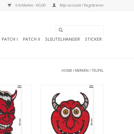
0 Artikelen - €0,00
Mijn account / Registreren
PATCH I
PATCH II
SLEUTELHANGER
STICKER
HOME
/
MERKEN
/
TEUFEL
Devil
Roter Teufel - red Devil - Cartoon
N WINKELWAGEN
TOEVOEGEN AAN WINKELWAGEN