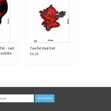
NKELWAGEN
el - red
Teufel Red Evil
otorbike
€4,50
ABONNEER