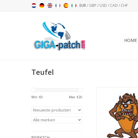
EUR
/
GBP
/
USD
/
CAD
/
CHF
HOME
Teufel
TAZ - tasmanische Teu
Min: €
0
Max: €
20
TOEVOEGEN AAN WI
BIGPATCH