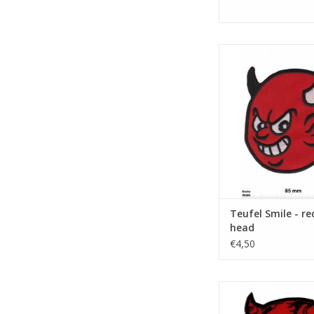
Smile - red Devi
TOEVOEGEN AAN WI
Teufel Smile - re
head
€4,50
Roter Teufel - red Devi
Motorbike