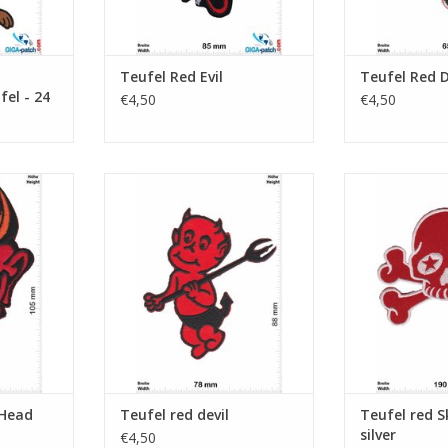
Teufel Red Evil
Teufel Red D
el - 24
€4,50
€4,50
ead
red devil
red Skull 
NKELWAGEN
TOEVOEGEN AAN WINKELWAGEN
TOEVOEGEN AA
 Head
Teufel red devil
Teufel red Sk
silver
€4,50