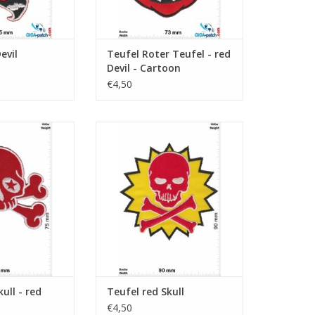
evil
Teufel Roter Teufel - red
Devil - Cartoon
€4,50
- red silver
red Skull
N WINKELWAGEN
TOEVOEGEN AAN WINKELWAGEN
ull - red
Teufel red Skull
€4,50