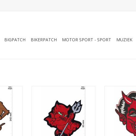
BIGPATCH
BIKERPATCH
MOTOR SPORT - SPORT
MUZIEK
fel - 24 cm
Red Evil
Red 
NKELWAGEN
TOEVOEGEN AAN WINKELWAGEN
TOEVOEGEN AA