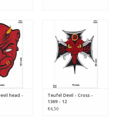
head - Skull
Devil - Cross - 1369 - 12
N WINKELWAGEN
TOEVOEGEN AAN WINKELWAGEN
evil head -
Teufel Devil - Cross -
1369 - 12
€4,50